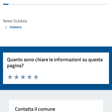
News Scaduta
Indietro
Quanto sono chiare le informazioni su questa
pagina?
Valuta da 1 a 5 stelle la pagina
Valuta 1 stelle su 5
Valuta 2 stelle su 5
Valuta 3 stelle su 5
Valuta 4 stelle su 5
Valuta 5 stelle su 5
Contatta il comune