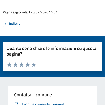
Pagina aggiornata il 23/02/2026 16:32
Indietro
Quanto sono chiare le informazioni su questa
pagina?
Valuta da 1 a 5 stelle la pagina
Valuta 1 stelle su 5
Valuta 2 stelle su 5
Valuta 3 stelle su 5
Valuta 4 stelle su 5
Valuta 5 stelle su 5
Contatta il comune
Leggi le domande frequenti