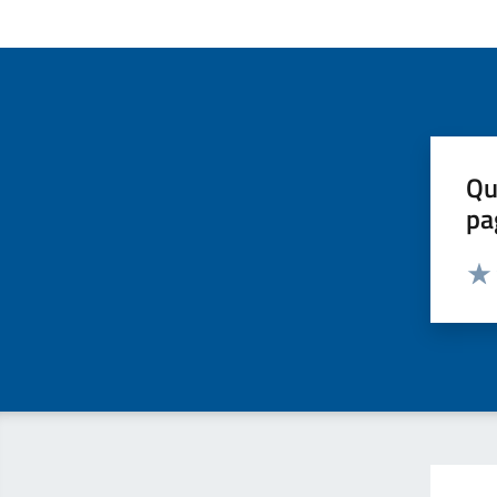
Qu
pa
Valut
Valu