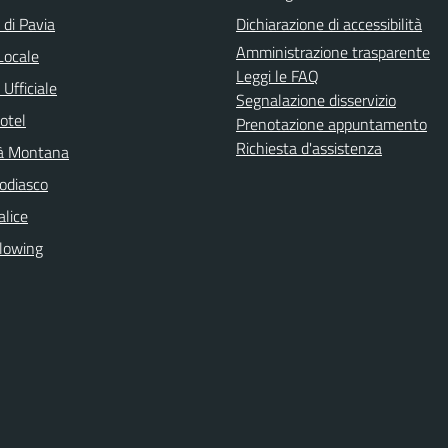
 di Pavia
Dichiarazione di accessibilità
Amministrazione trasparente
Locale
Leggi le FAQ
Ufficiale
Segnalazione disservizio
otel
Prenotazione appuntamento
Richiesta d'assistenza
à Montana
odiasco
lice
lowing