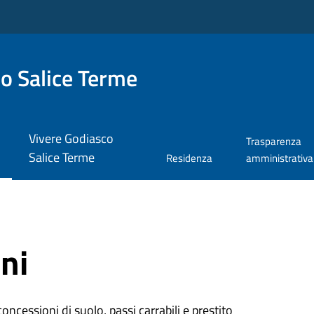
o Salice Terme
Vivere Godiasco
Trasparenza
Salice Terme
Residenza
amministrativa
ni
oncessioni di suolo, passi carrabili e prestito