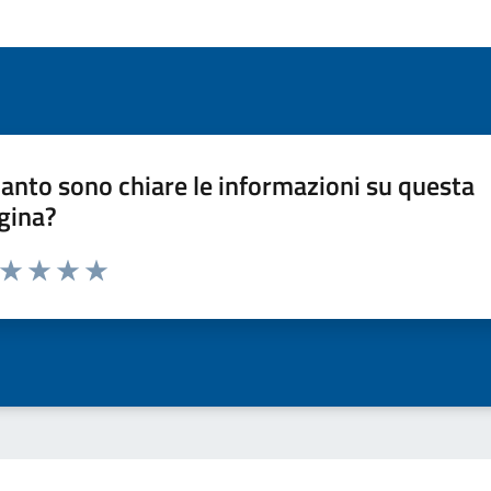
anto sono chiare le informazioni su questa
gina?
a da 1 a 5 stelle la pagina
ta 1 stelle su 5
Valuta 2 stelle su 5
Valuta 3 stelle su 5
Valuta 4 stelle su 5
Valuta 5 stelle su 5