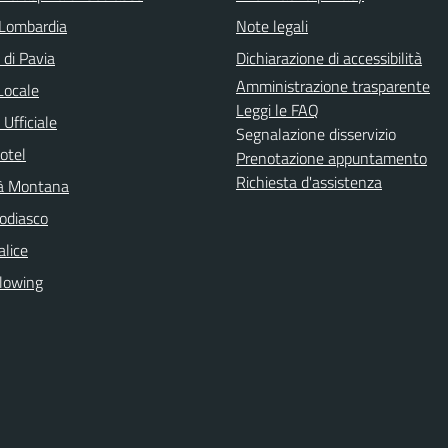
Lombardia
Note legali
 di Pavia
Dichiarazione di accessibilità
Amministrazione trasparente
Locale
Leggi le FAQ
Ufficiale
Segnalazione disservizio
otel
Prenotazione appuntamento
Richiesta d'assistenza
à Montana
odiasco
lice
lowing