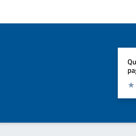
Qu
pa
Valut
Valu