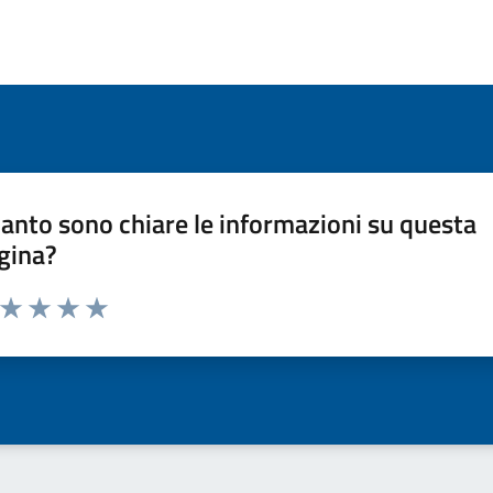
anto sono chiare le informazioni su questa
gina?
a da 1 a 5 stelle la pagina
ta 1 stelle su 5
Valuta 2 stelle su 5
Valuta 3 stelle su 5
Valuta 4 stelle su 5
Valuta 5 stelle su 5