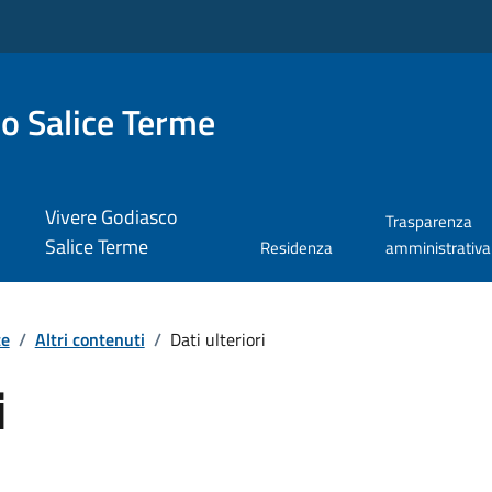
o Salice Terme
Vivere Godiasco
Trasparenza
Salice Terme
Residenza
amministrativa
te
/
Altri contenuti
/
Dati ulteriori
i