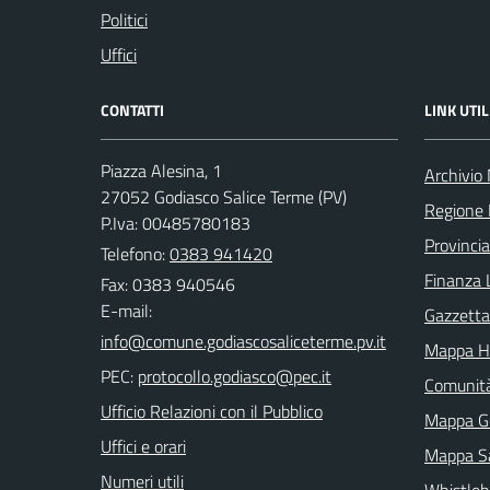
Politici
Uffici
CONTATTI
LINK UTIL
Piazza Alesina, 1
Archivio
27052 Godiasco Salice Terme (PV)
Regione 
P.Iva: 00485780183
Provincia
Telefono:
0383 941420
Finanza 
Fax: 0383 940546
E-mail:
Gazzetta 
Mappa H
PEC:
Comunit
Ufficio Relazioni con il Pubblico
Mappa G
Uffici e orari
Mappa Sa
Numeri utili