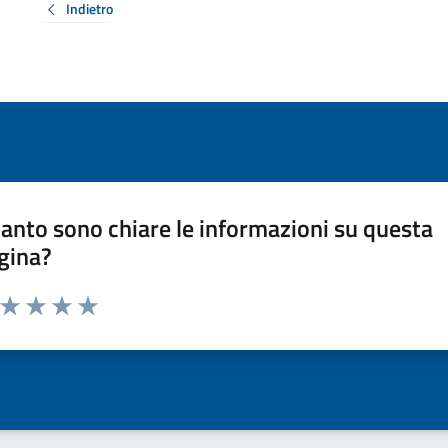
Indietro
anto sono chiare le informazioni su questa
gina?
a da 1 a 5 stelle la pagina
ta 1 stelle su 5
Valuta 2 stelle su 5
Valuta 3 stelle su 5
Valuta 4 stelle su 5
Valuta 5 stelle su 5