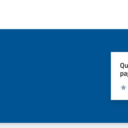
Qu
pa
Valut
Valu