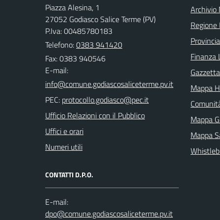
Piazza Alesina, 1
Archivio
27052 Godiasco Salice Terme (PV)
Regione 
P.Iva: 00485780183
Provincia
Telefono:
0383 941420
Finanza 
Fax: 0383 940546
E-mail:
Gazzetta 
Mappa H
PEC:
Comunit
Ufficio Relazioni con il Pubblico
Mappa G
Uffici e orari
Mappa Sa
Numeri utili
Whistleb
CONTATTI D.P.O.
E-mail: